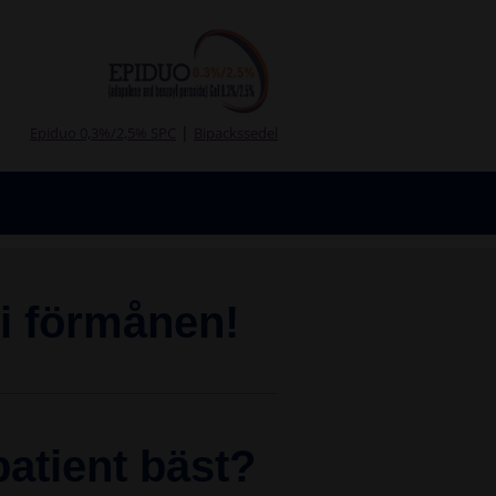
|
Epiduo 0,3%/2,5% SPC
Bipackssedel
 i förmånen!
patient bäst?