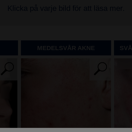
Klicka på varje bild för att läsa mer.
MEDELSVÅR AKNE
SVÅ