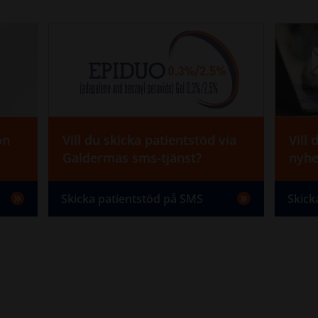
on
Vill du skicka patientstöd via
Vill
Galdermas sms-tjänst?
nyhe
Skicka patientstöd på SMS
Skick