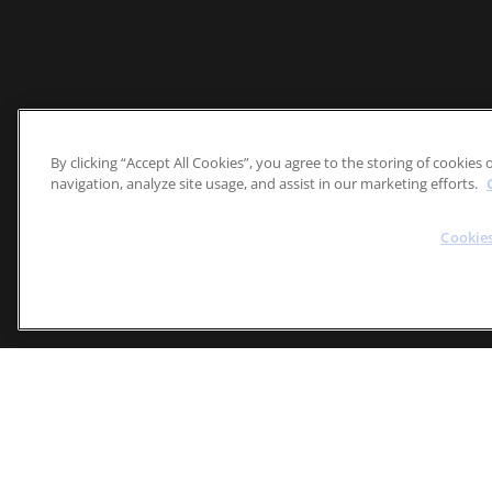
By clicking “Accept All Cookies”, you agree to the storing of cookies
navigation, analyze site usage, and assist in our marketing efforts.
Cookies
Epiduo 0,1% / 2,5% gel
1 g gel innehåller adapalen 1 mg (0,
D10AD53. Läkemedel för kutan behand
av vuxna, ungdomar och barn från 9 
Produktresumé 2024-11-01
. För ytt