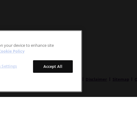
 on your device to enhance site
Cookie Policy
 Settings
Accept All
Om epiduo.se
Kontakt
Privacy Policy
Disclaimer
Sitemap
O
1% w/w), bensoylperoxid, hydratiserad, motsvarande 25 mg (2,5% w/w
ling av acne vulgaris när komedoner, papler och pustler förekomm
år och uppåt.
Kontraindikationer
: Graviditet, kvinnor som planerar
erligare information och priser se
www.fass.se
. Galderma Nordic AB