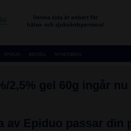
Denna sida är enbart för
hälso- och sjukvårdspersonal
EPIDUO
BESTÄLL
NYHETSBREV
NE
VIDEO-FÖRELÄSNING OM AKNE OCH
EPIDUO
NTINFORMATION OM AKNE
/2,5% gel 60g ingår nu
HUR VERKAR EPIDUO?
TYPER AV AKNE
VILKEN PATIENT ÄR LÄMPLIG FÖR
EPIDUO 0,1% VS 0,3%?
GER LÄKEMEDELSVERKET?
HUR ANVÄNDS EPIDUO?
H PÅVERKAN PÅ LIVSKVALITETEN
a av Epiduo passar din 
BEHANDLINGSREKOMMENDATIONER
NINGS OM AKNE
OCH PRIS