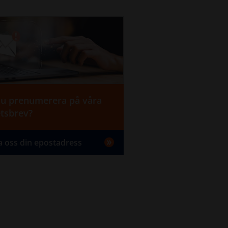
 du prenumerera på våra
tsbrev?
a oss din epostadress